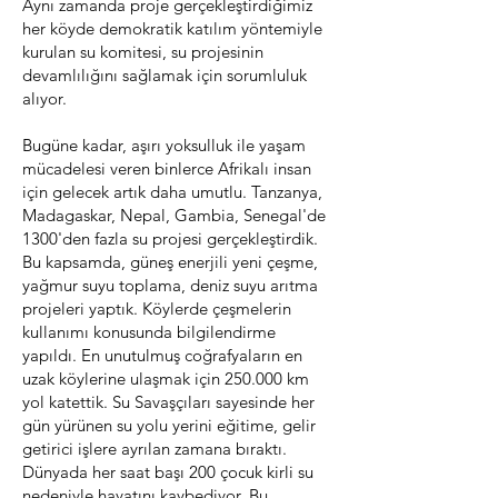
Aynı zamanda proje gerçekleştirdiğimiz
her köyde demokratik katılım yöntemiyle
kurulan su komitesi, su projesinin
devamlılığını sağlamak için sorumluluk
alıyor.
Bugüne kadar, aşırı yoksulluk ile yaşam
mücadelesi veren binlerce Afrikalı insan
için gelecek artık daha umutlu. Tanzanya,
Madagaskar, Nepal, Gambia, Senegal'de
1300'den fazla su projesi gerçekleştirdik.
Bu kapsamda, güneş enerjili yeni çeşme,
yağmur suyu toplama, deniz suyu arıtma
projeleri yaptık. Köylerde çeşmelerin
kullanımı konusunda bilgilendirme
yapıldı. En unutulmuş coğrafyaların en
uzak köylerine ulaşmak için 250.000 km
yol katettik. Su Savaşçıları sayesinde her
gün yürünen su yolu yerini eğitime, gelir
getirici işlere ayrılan zamana bıraktı.
Dünyada her saat başı 200 çocuk kirli su
nedeniyle hayatını kaybediyor. Bu